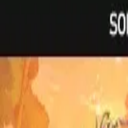
R$ 160,92
à vista no PIX (3% off)
V