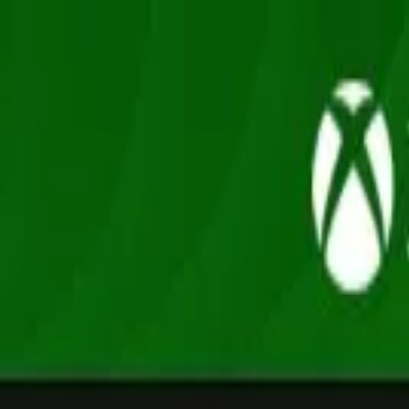
Oferta
Compra 100% segura, seus dados protegidos
/
Entrar
Xbox
Nintendo
Pré-venda
Promoções
Depoimentos
Grupo de desconto
Início
/
Square Enix
/
Visions of Mana
RPG
Visions of Mana
Xbox Series XS · Mídia Digital
R$ 165,90
em até
3
x
de
R$ 55,30
sem juros