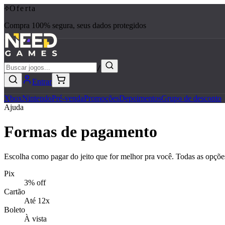
Oferta
Compra 100% segura, seus dados protegidos
/
Entrar
Xbox
Nintendo
Pré-venda
Promoções
Depoimentos
Grupo de desconto
Ajuda
Formas de pagamento
Escolha como pagar do jeito que for melhor pra você. Todas as opçõ
Pix
3% off
Cartão
Até 12x
Boleto
À vista