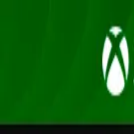
Oferta
Compra 100% segura, seus dados protegidos
/
Entrar
Xbox
Nintendo
Pré-venda
Promoções
Depoimentos
Grupo de desconto
Início
/
BANDAI NAMCO Entertainment
/
Tales of Berseria Remaste
Tales of · RPG
Tales of Berseria Remastered
Xbox Series XS · Mídia Digital
R$146,90
-
14
% OFF
R$ 126,90
em até
3
x
de
R$ 42,30
sem juros