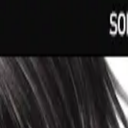
R$ 123,09
à vista no PIX (3% off)
V