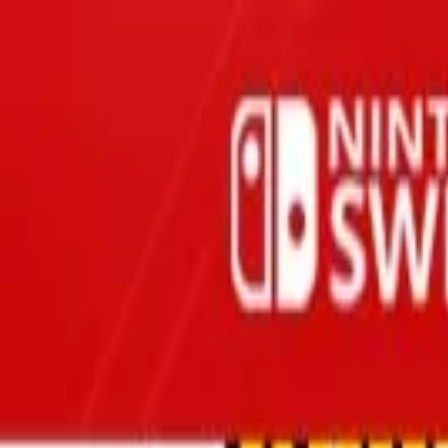
Oferta
Compra 100% segura, seus dados protegidos
/
Entrar
Xbox
Nintendo
Pré-venda
Promoções
Depoimentos
Grupo de desconto
Início
/
Konami Digital Entertainment
/
Super Bomberman R
Bomberman · Ação e Aventura
Super Bomberman R
Nintendo Switch · Mídia Digital
R$147,90
-
42
% OFF
R$ 85,90
em até
3
x
de
R$ 28,63
sem juros