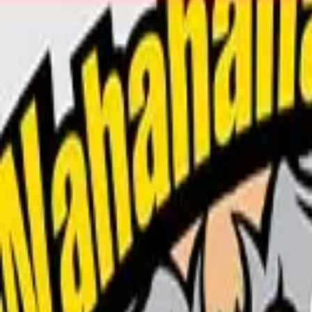
R$ 83,32
à vista no PIX (3% off)
V