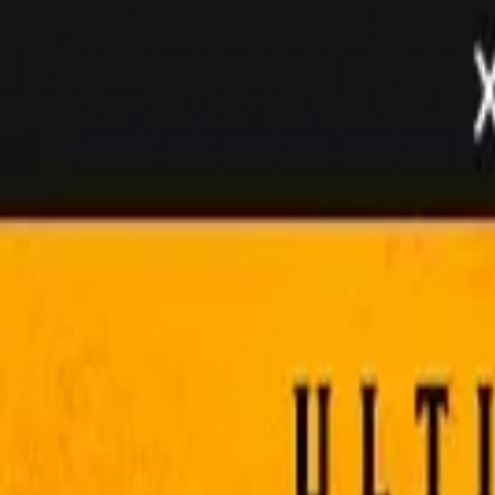
R$ 29,00
à vista no PIX (3% off)
V