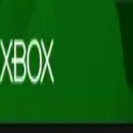
ition
n