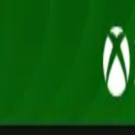
Oferta
Compra 100% segura, seus dados protegidos
/
Entrar
Xbox
Nintendo
Pré-venda
Promoções
Depoimentos
Grupo de desconto
Início
/
ROCKSTAR GAMES
/
Red Dead Redemption 2 - Ultimate Ed
Red Dead Redemption · Ação e Aventura
Red Dead Redemption 2 - Ultimate Editio
Xbox One / XS · Mídia Digital
R$275,90
-
89
% OFF
R$ 29,90
em até
2
x
de
R$ 14,95
sem juros