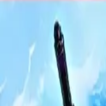
R$ 26,09
à vista no PIX (3% off)
V