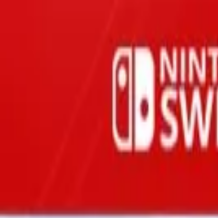
Oferta
Compra 100% segura, seus dados protegidos
/
Entrar
Xbox
Nintendo
Pré-venda
Promoções
Depoimentos
Grupo de desconto
Início
/
Annapurna Interactive
/
Neon White
Ação e Aventura
Neon White
Nintendo Switch · Mídia Digital
R$99,90
-
73
% OFF
R$ 26,90
em até
2
x
de
R$ 13,45
sem juros