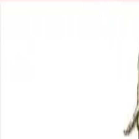
R$ 204,57
à vista no PIX (3% off)
V