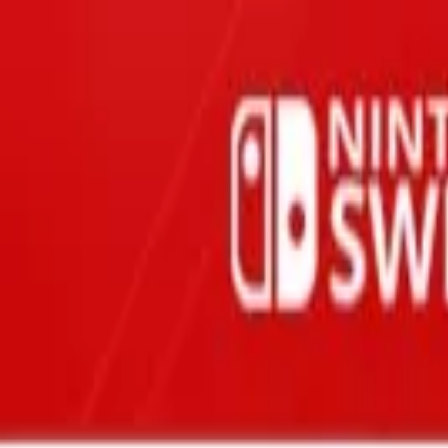
Oferta
Compra 100% segura, seus dados protegidos
/
Entrar
Xbox
Nintendo
Pré-venda
Promoções
Depoimentos
Grupo de desconto
Início
/
Nintendo
/
LIVE A LIVE
RPG
LIVE A LIVE
Nintendo Switch · Mídia Digital
R$343,90
-
39
% OFF
R$ 210,90
em até
3
x
de
R$ 70,30
sem juros