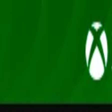
Oferta
Compra 100% segura, seus dados protegidos
/
Entrar
Xbox
Nintendo
Pré-venda
Promoções
Depoimentos
Grupo de desconto
Início
/
Square Enix
/
FINAL FANTASY XVI
Final Fantasy · Ação e Aventura
FINAL FANTASY XVI
Xbox Series XS · Mídia Digital
R$ 137,90
em até
3
x
de
R$ 45,97
sem juros