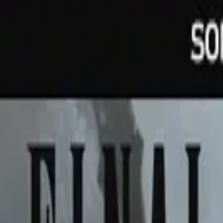
R$ 133,76
à vista no PIX (3% off)
V