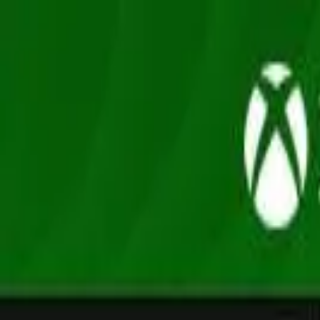
Oferta
Compra 100% segura, seus dados protegidos
/
Entrar
Xbox
Nintendo
Pré-venda
Promoções
Depoimentos
Grupo de desconto
Início
/
EA Games
/
F1 25
F1 · Corridas
F1 25
Xbox Series XS · Mídia Digital
R$192,90
-
58
% OFF
R$ 80,90
em até
3
x
de
R$ 26,97
sem juros