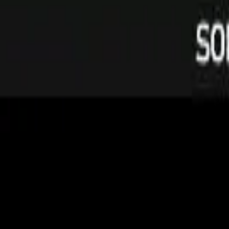
R$ 78,47
à vista no PIX (3% off)
V