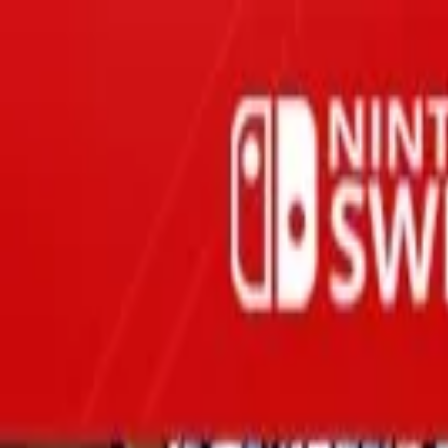
Oferta
Compra 100% segura, seus dados protegidos
/
Entrar
Xbox
Nintendo
Pré-venda
Promoções
Depoimentos
Grupo de desconto
Início
/
Square Enix
/
DRAGON QUEST TREASURES
Dragon Quest · Ação e Aventura
DRAGON QUEST TREASURES
Nintendo Switch · Mídia Digital
R$299,90
-
33
% OFF
R$ 200,90
em até
3
x
de
R$ 66,97
sem juros