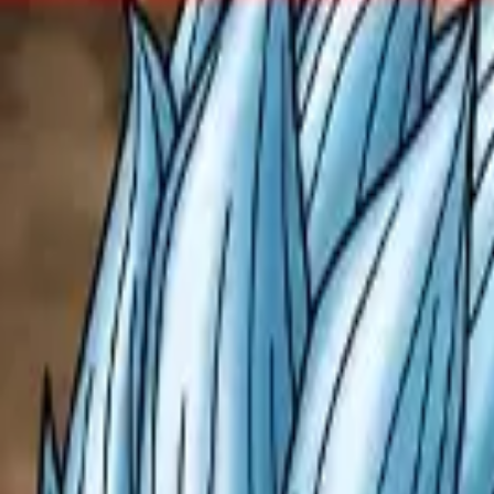
R$ 194,87
à vista no PIX (3% off)
V