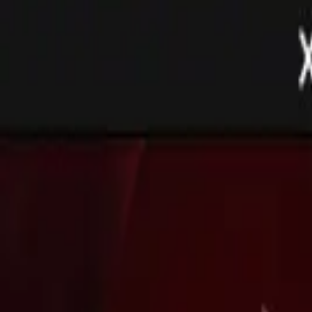
R$ 73,86
à vista no PIX (3% off)
V