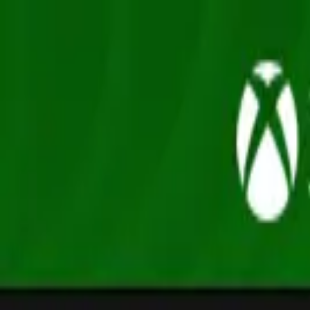
Oferta
Compra 100% segura, seus dados protegidos
/
Entrar
Xbox
Nintendo
Pré-venda
Promoções
Depoimentos
Grupo de desconto
Início
/
Blizzard
/
Diablo IV - Edição Padrão
Diablo · RPG
Diablo IV - Edição Padrão
Xbox One / XS · Mídia Digital
R$179,99
-
58
% OFF
R$ 76,14
em até
3
x
de
R$ 25,38
sem juros