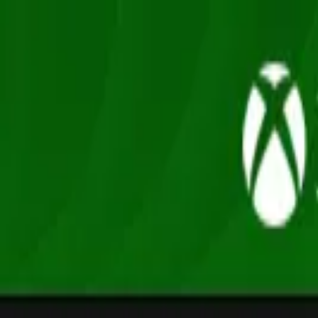
Oferta
Compra 100% segura, seus dados protegidos
/
Entrar
Xbox
Nintendo
Pré-venda
Promoções
Depoimentos
Grupo de desconto
Início
/
Capcom
/
Devil May Cry 5
Devil May Cry · Ação e Aventura
Devil May Cry 5
Xbox One / XS · Mídia Digital
R$89,90
-
78
% OFF
R$ 19,90
R$ 19,30
à vista no PIX (3% off)