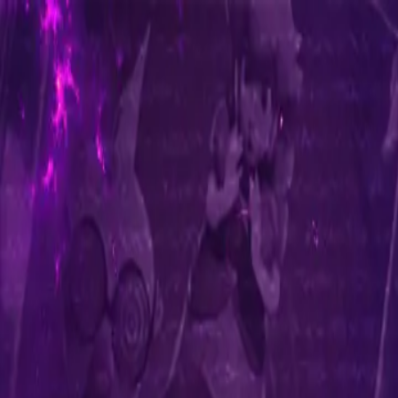
Oferta
Compra 100% segura, seus dados protegidos
/
Entrar
Xbox
Nintendo
Pré-venda
Promoções
Depoimentos
Grupo de desconto
Início
/
Combo de Jogos 2 in 1 - Licença Vip
Combo de Jogos 2 in 1 - Licença Vip
Nintendo Switch · Mídia Digital
R$469,90
-
60
% OFF
R$ 189,90
em até
3
x
de
R$ 63,30
sem juros
R$ 184,20
à vista no PIX (3% off)