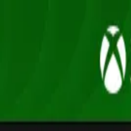
Oferta
Compra 100% segura, seus dados protegidos
/
Entrar
Xbox
Nintendo
Pré-venda
Promoções
Depoimentos
Grupo de desconto
Início
/
BANDAI NAMCO Entertainment
/
Code Vein
Ação e Aventura
Code Vein
Xbox One / XS · Mídia Digital
R$145,90
-
73
% OFF
R$ 38,90
em até
3
x
de
R$ 12,97
sem juros