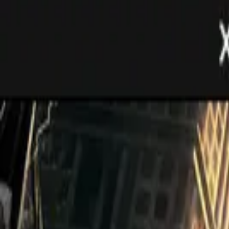
R$ 37,73
à vista no PIX (3% off)
V