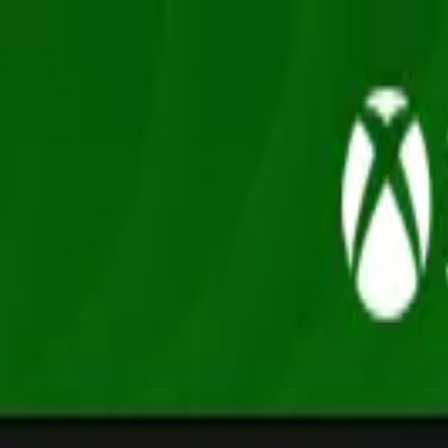
Oferta
Compra 100% segura, seus dados protegidos
/
Entrar
Xbox
Nintendo
Pré-venda
Promoções
Depoimentos
Grupo de desconto
Início
/
THQ Nordic
/
Bob Esponja: Titãs da Maré
Bob Esponja Calça Quadrada · Ação e Aventura
Bob Esponja: Titãs da Maré
Xbox Series XS · Mídia Digital
R$135,90
-
7
% OFF
R$ 126,90
em até
3
x
de
R$ 42,30
sem juros