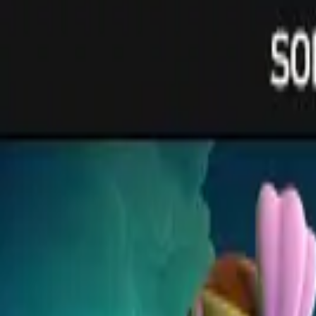
R$ 123,09
à vista no PIX (3% off)
V