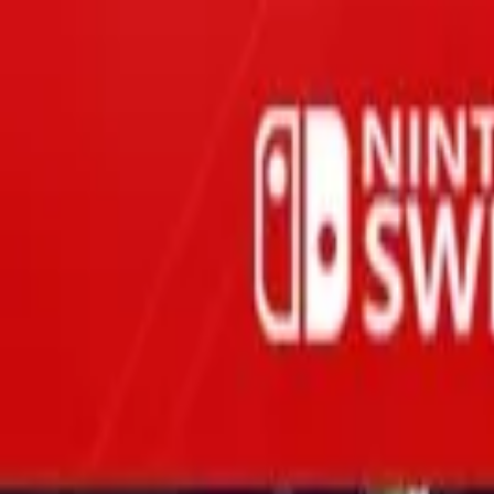
Oferta
Compra 100% segura, seus dados protegidos
/
Entrar
Xbox
Nintendo
Pré-venda
Promoções
Depoimentos
Grupo de desconto
Início
/
Nintendo
/
Bayonetta Origins: Cereza and the Lost Demon
Bayonetta · Ação e Aventura
Bayonetta Origins: Cereza and the Lost 
Nintendo Switch · Mídia Digital
R$209,90
-
12
% OFF
R$ 183,90
em até
3
x
de
R$ 61,30
sem juros