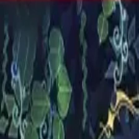
R$ 178,38
à vista no PIX (3% off)
V