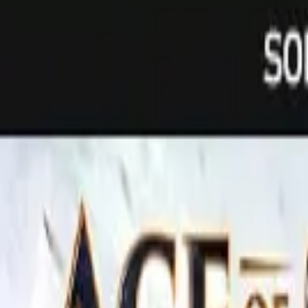
R$ 54,22
à vista no PIX (3% off)
V