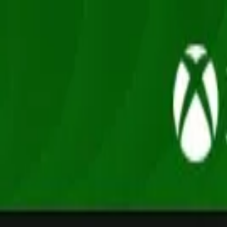
Oferta
Compra 100% segura, seus dados protegidos
/
Entrar
Xbox
Nintendo
Pré-venda
Promoções
Depoimentos
Grupo de desconto
Início
/
Xbox Game Studios
/
Age of Mythology: Retold Standard Edit
Estratégia
Age of Mythology: Retold Standard Editio
Xbox Series XS · Mídia Digital
R$ 55,90
em até
3
x
de
R$ 18,63
sem juros