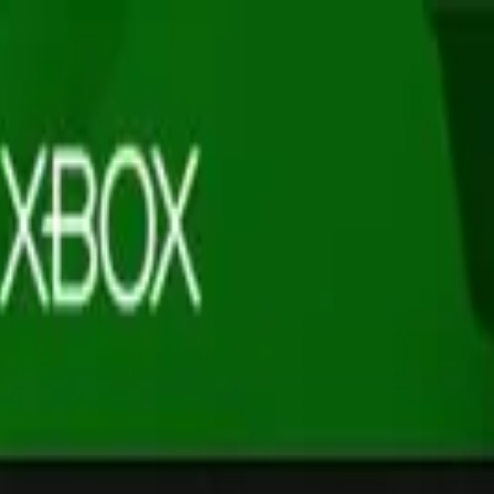
ion
n